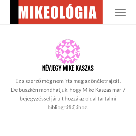
NÉVJEGY
MIKE KASZAS
Ez a szerző még nem írta meg az önéletrajzát.
De büszkén mondhatjuk, hogy
Mike Kaszas
már 7
bejegyzéssel járult hozzá az oldal tartalmi
bibliográfiájához.