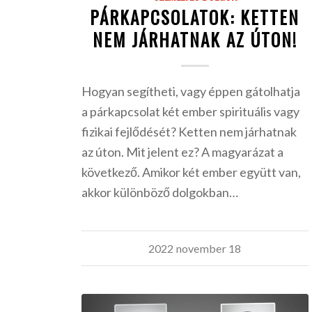
PÁRKAPCSOLATOK: KETTEN
NEM JÁRHATNAK AZ ÚTON!
Hogyan segítheti, vagy éppen gátolhatja
a párkapcsolat két ember spirituális vagy
fizikai fejlődését? Ketten nem járhatnak
az úton. Mit jelent ez? A magyarázat a
következő. Amikor két ember együtt van,
akkor különböző dolgokban…
2022 november 18