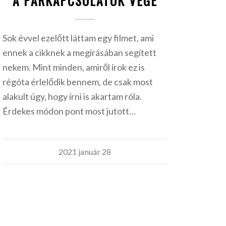
A PÁRKAPCSOLATOK VÉGE
Sok évvel ezelőtt láttam egy filmet, ami
ennek a cikknek a megírásában segített
nekem. Mint minden, amiről írok ez is
régóta érlelődik bennem, de csak most
alakult úgy, hogy írni is akartam róla.
Érdekes módon pont most jutott…
2021 január 28