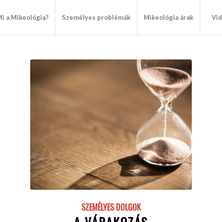
i a Mikeológia?
Személyes problémák
Mikeológia árak
Vi
SZEMÉLYES DOLGOK