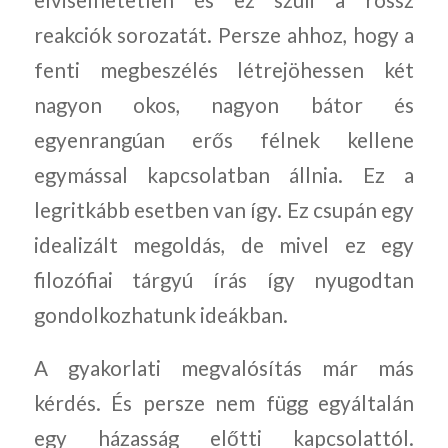
elviselhetetlen és ez szüli a rossz
reakciók sorozatát. Persze ahhoz, hogy a
fenti megbeszélés létrejöhessen két
nagyon okos, nagyon bátor és
egyenrangúan erős félnek kellene
egymással kapcsolatban állnia. Ez a
legritkább esetben van így. Ez csupán egy
idealizált megoldás, de mivel ez egy
filozófiai tárgyú írás így nyugodtan
gondolkozhatunk ideákban.
A gyakorlati megvalósítás már más
kérdés. És persze nem függ egyáltalán
egy házasság előtti kapcsolattól.