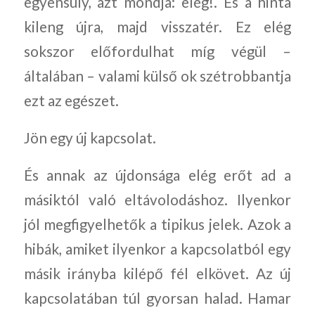
egyensúly, azt mondja: elég!. És a hinta
kileng újra, majd visszatér. Ez elég
sokszor előfordulhat míg végül –
általában – valami külső ok szétrobbantja
ezt az egészet.
Jön egy új kapcsolat.
És annak az újdonsága elég erőt ad a
másiktól való eltávolodáshoz. Ilyenkor
jól megfigyelhetők a tipikus jelek. Azok a
hibák, amiket ilyenkor a kapcsolatból egy
másik irányba kilépő fél elkövet. Az új
kapcsolatában túl gyorsan halad. Hamar