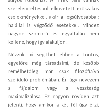
súlyos robbanás. A hírek tele vannak
szerelemféltésből elkövetett erőszakos
cselekményekkel, akár a legsúlyosabbal:
halállal is végződő esetekkel. Mindez
nagyon szomorú és egyáltalán nem
kellene, hogy így alakuljon.
Nézzük mi segíthet ebben a fontos,
egyelőre még társadalmi, de később
remélhetőleg már csak filozófiaivá
szelídülő problémában. Én úgy nevezem
a fájdalom vagy a veszteség
maximalizálása. Ez nagyon röviden azt
jelenti, hogy amikor a két fél úgy érzi,