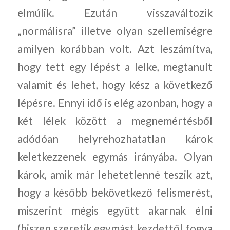
elmúlik. Ezután visszaváltozik
„normálisra” illetve olyan szellemiségre
amilyen korábban volt. Azt leszámítva,
hogy tett egy lépést a lelke, megtanult
valamit és lehet, hogy kész a következő
lépésre. Ennyi idő is elég azonban, hogy a
két lélek között a megnemértésből
adódóan helyrehozhatatlan károk
keletkezzenek egymás irányába. Olyan
károk, amik már lehetetlenné teszik azt,
hogy a később bekövetkező felismerést,
miszerint mégis együtt akarnak élni
(hiszen szeretik egymást kezdettől fogva