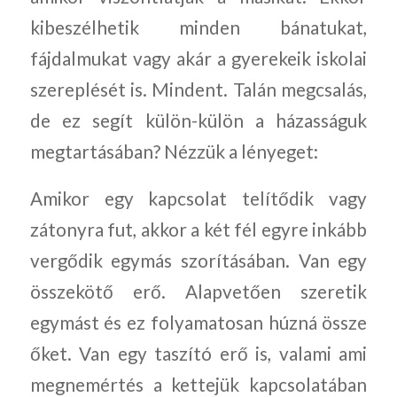
kibeszélhetik minden bánatukat,
fájdalmukat vagy akár a gyerekeik iskolai
szereplését is. Mindent. Talán megcsalás,
de ez segít külön-külön a házasságuk
megtartásában? Nézzük a lényeget:
Amikor egy kapcsolat telítődik vagy
zátonyra fut, akkor a két fél egyre inkább
vergődik egymás szorításában. Van egy
összekötő erő. Alapvetően szeretik
egymást és ez folyamatosan húzná össze
őket. Van egy taszító erő is, valami ami
megnemértés a kettejük kapcsolatában