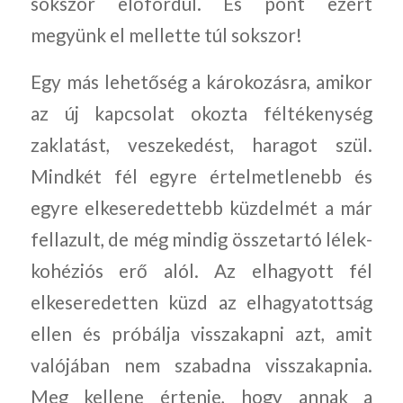
sokszor előfordul. És pont ezért
megyünk el mellette túl sokszor!
Egy más lehetőség a károkozásra, amikor
az új kapcsolat okozta féltékenység
zaklatást, veszekedést, haragot szül.
Mindkét fél egyre értelmetlenebb és
egyre elkeseredettebb küzdelmét a már
fellazult, de még mindig összetartó lélek-
kohéziós erő alól. Az elhagyott fél
elkeseredetten küzd az elhagyatottság
ellen és próbálja visszakapni azt, amit
valójában nem szabadna visszakapnia.
Meg kellene értenie, hogy annak a