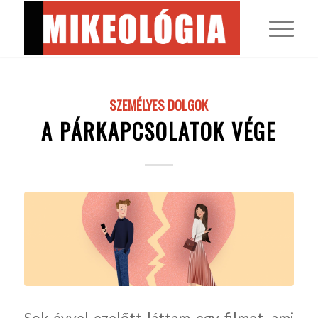
SZEMÉLYES DOLGOK
A PÁRKAPCSOLATOK VÉGE
Sok évvel ezelőtt láttam egy filmet, ami