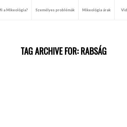
i a Mikeológia?
Személyes problémák
Mikeológia árak
Vi
TAG ARCHIVE FOR:
RABSÁG