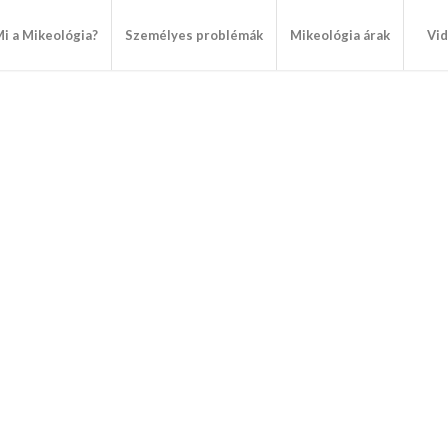
i a Mikeológia?
Személyes problémák
Mikeológia árak
Vi