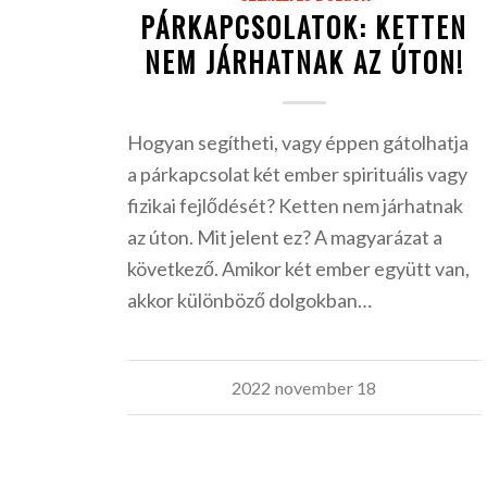
PÁRKAPCSOLATOK: KETTEN
NEM JÁRHATNAK AZ ÚTON!
Hogyan segítheti, vagy éppen gátolhatja
a párkapcsolat két ember spirituális vagy
fizikai fejlődését? Ketten nem járhatnak
az úton. Mit jelent ez? A magyarázat a
következő. Amikor két ember együtt van,
akkor különböző dolgokban…
2022 november 18