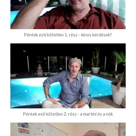
Péntek esti kötetlen 1. rész - kínos kérdések?
Péntek esti kötetlen 2. rész - a martini és a nők