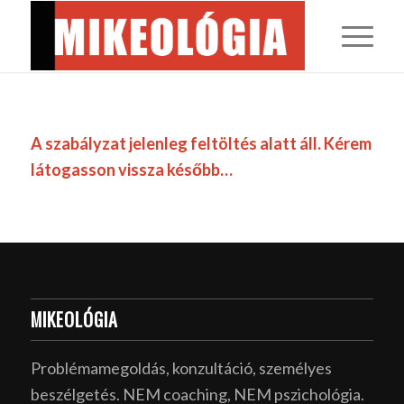
A szabályzat jelenleg feltöltés alatt áll. Kérem
látogasson vissza később…
MIKEOLÓGIA
Problémamegoldás, konzultáció, személyes
beszélgetés. NEM coaching, NEM pszichológia.