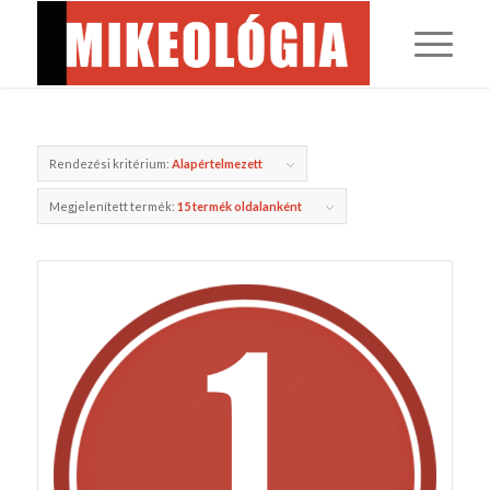
Rendezési kritérium:
Alapértelmezett
Megjelenített termék:
15 termék oldalanként