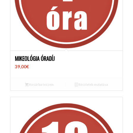
MIKEOLÓGIA ÓRADÍJ
39,00
€
Kosárba teszem
Részletek mutatása