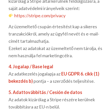
kizárólag a Stripe által kerülnek feldolgozásra, a
saját adatvédelmi irányelveik szerint:
https://stripe.com/privacy
Az üzemeltető csupán értesítést kap a sikeres
tranzakciókról, amely az ügyfél nevét és e-mail-
címét tartalmazhatja.
Ezeket az adatokat az üzemeltető nem tárolja, és
nem használja fel marketingcélra.
4. Jogalap / Base legal
Az adatkezelés jogalapja az
EU GDPR 6. cikk (1)
bekezdés b)
pontja – a szerződés teljesítése.
5. Adattovábbítás / Cesión de datos
Az adatok kizárólag a Stripe részére kerülnek
továbbításra az EU-n belül.