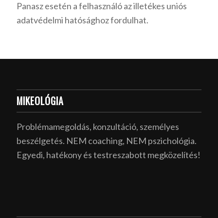
Panasz esetén a felhasználó az illetékes uniós
adatvédelmi hatósághoz fordulhat.
MIKEOLÓGIA
Problémamegoldás, konzultáció, személyes
beszélgetés. NEM coaching, NEM pszichológia.
Egyedi, hatékony és testreszabott megközelítés!