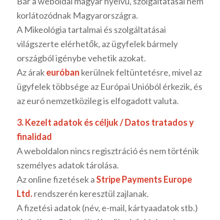
Bár a weboldal magyar nyelvű, szolgáltatásai nem
korlátozódnak Magyarországra.
A Mikeológia tartalmai és szolgáltatásai
világszerte elérhetők, az ügyfelek bármely
országból igénybe vehetik azokat.
Az árak
euróban
kerülnek feltüntetésre, mivel az
ügyfelek többsége az Európai Unióból érkezik, és
az euró nemzetközileg is elfogadott valuta.
3. Kezelt adatok és céljuk / Datos tratados y
finalidad
A weboldalon nincs regisztráció és nem történik
személyes adatok tárolása.
Az online fizetések a
Stripe Payments Europe
Ltd.
rendszerén keresztül zajlanak.
A fizetési adatok (név, e-mail, kártyaadatok stb.)